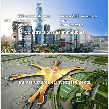
4500
2190
milliards de yuans
environ
milliards de
2024
Valeur des nouveaux
yuans
contrats
Chiffre d'affaires
Construction des immeubles
Infrastructures et investissements