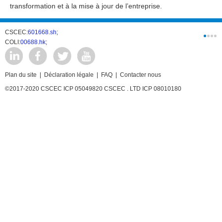
transformation et à la mise à jour de l’entreprise.
CSCEC:
601668.sh;
CSCI:
0331
COLI:
00688.hk;
Cogogl:
00
Plan du site
|
Déclaration légale
|
FAQ
|
Contacter nous
©2017-2020 CSCEC ICP 05049820 CSCEC . LTD ICP 08010180