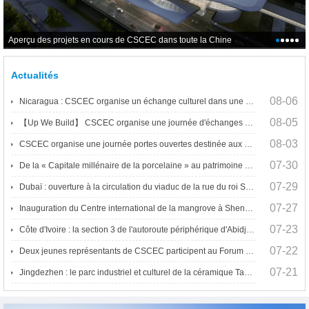
e
Aperçu des projets en cours de CSCEC dans toute la Chine
Actualités
08-06
Nicaragua : CSCEC organise un échange culturel dans une école primaire
08-05
【Up We Build】 CSCEC organise une journée d'échanges sur les métiers, la sécurité et l'innovation dans le secteur du bâtiment à Singapour
08-03
CSCEC organise une journée portes ouvertes destinée aux universités égyptiennes dans la zone économique TEDA du canal de Suez
07-30
De la « Capitale millénaire de la porcelaine » au patrimoine mondial de l'UNESCO : dix années d'engagement de CSCEC pour la préservation du patrimoine de Jingdezhen
07-29
Dubaï : ouverture à la circulation du viaduc de la rue du roi Salman et de la rue Al Naseem
07-27
Inauguration du Centre international de la mangrove à Shenzhen
07-23
Côte d'Ivoire : la section 3 de l'autoroute périphérique d'Abidjan Y4 passe avec succès sa réception provisoire
07-22
Deux jeunes représentants de CSCEC participent au Forum mondial pour le développement de la jeunesse 2026
07-21
Jingdezhen : le parc industriel et culturel de la céramique Taoxichuan remporte la plus haute distinction de l'iAONR